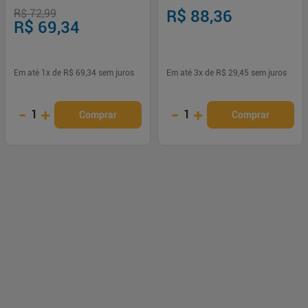
Antivazamento, facilita transição
Ultramacio Anti-cólica
R$ 72,99
R$ 88,36
R$ 69,34
Em até
1
x de
R$ 69,34
sem juros
Em até
3
x de
R$ 29,45
sem juros
-
+
-
+
1
1
Comprar
Comprar