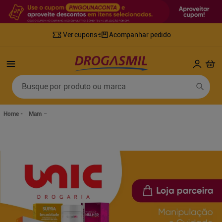
Ver cupons
Acompanhar pedido
Termos mais buscados
Busque por produto ou marca
1
º
fralda
6
º
mounjaro
2
º
lenco umedecido
7
º
sabonete líquido
Mam
3
º
retinol
8
º
tylenol
4
º
fralda geriatrica
9
º
fralda xg
5
º
desodorante
10
º
shampoo