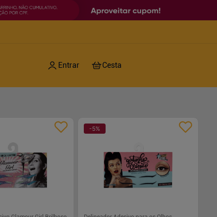
-
5
%