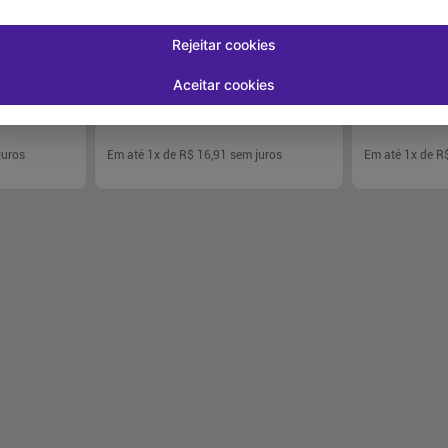
rl Dourado e
Lapiseira Delineadora Real Color Preto
Máscara para S
Pares That
350mg Vult
Super Fix - 3g
Rejeitar cookies
R$ 20,89
R$ 39,99
R$ 16,91
R$ 38,
Aceitar cookies
juros
Em até
1
x de
R$ 16,91
sem juros
Em até
1
x de
R
-
+
-
+
1
1
rar
Comprar