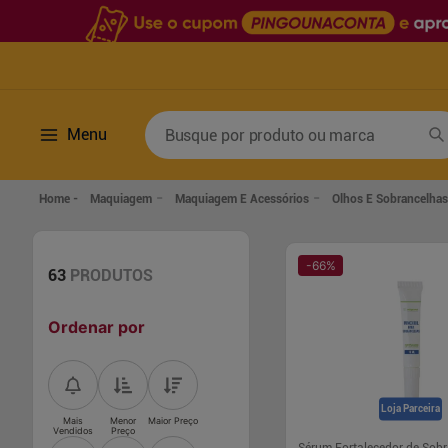
Busque por produto ou marca
Menu
Termos mais buscados
Maquiagem
Maquiagem E Acessórios
Olhos E Sobrancelhas
1
º
fralda
6
º
desodorante
2
º
lenco umedecido
7
º
sabonete líquido
-
66
%
63
PRODUTOS
3
º
retinol
8
º
tylenol
Ordenar por
4
º
fralda geriatrica
9
º
fralda xg
5
º
mounjaro
10
º
shampoo
Loja Parceira
Mais
Menor
Maior Preço
Vendidos
Preço