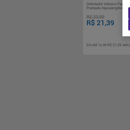
Sallve
(
1
)
Delineador Adesivo Party Gi
Prateado Hipoalergênico 2 
Ollie
(
1
)
Girl
Oceane
(
1
)
R$ 33,99
Mavala
(
1
)
R$ 21,39
Kiss Ny
(
1
)
Catharine Hi...
(
1
)
Belliz
(
1
)
Em até
1
x de
R$ 21,39
sem 
-
+
1
Comp