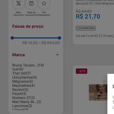
Sérum Fortalecedor de Sob
Minoxidil 5% 10ml Miligram
R$ 64,00
Mais
Data de
Por
R$ 21,70
Desconto
Lançamento
Relevância
Faixas de preço
LOJA PARCEIRA
Em até
1
x de
R$ 21,70
sem 
R$ 14,00
–
R$ 654,00
-
+
1
Comp
Marca
Bruna Tavare...
(
14
)
Vult
(
9
)
-
37
%
That Girl
(
7
)
Unicpharma
(
4
)
Miligrama
(
4
)
Maybelline
(
4
)
Revlon
(
3
)
Payot
(
2
)
Numero 21
(
2
)
Mari Maria M...
(
2
)
Lancôme
(
2
)
L'Oreal
(
2
)
THAT GIRL AC...
(
1
)