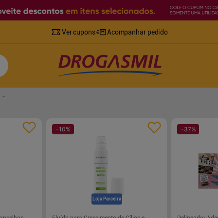
Ver cupons
Acompanhar pedido
-
10
%
-
37
%
Loja Parceira