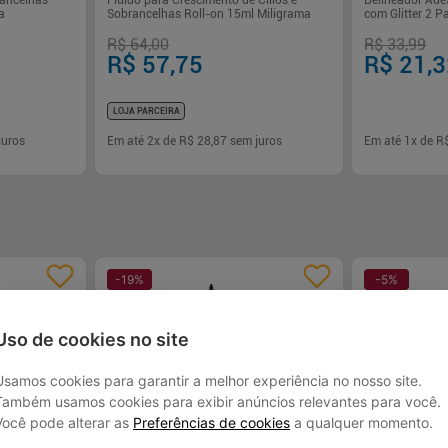
rancelhas
Fluído para Crescimento de Cílios e
Delineador Ades
a
Sobrancelhas Roll-on 15ml Miligrama
com Glitter 2 Pa
R$ 64,00
R$ 33,99
R$ 57,75
R$ 21,
LOJA PARCEIRA
juros
Em até
2
x de
R$ 28,87
sem juros
Em até
1
x de
R
-
+
-
+
1
1
rar
Comprar
-
19
%
-
5
%
Uso de cookies no site
Usamos cookies para garantir a melhor experiência no nosso site.
Também usamos cookies para exibir anúncios relevantes para você.
Você pode alterar as
Preferências de cookies
a qualquer momento.