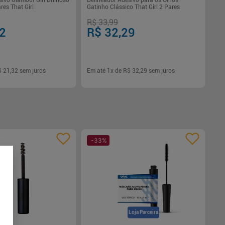
ivo Glamour Girl Brilhoso
Delineador Adesivo para os Olhos
res That Girl
Gatinho Clássico That Girl 2 Pares
R$ 33,99
32
R$ 32,29
$ 21,32
sem juros
Em até
1
x de
R$ 32,29
sem juros
-
+
1
Comprar
Comprar
-
33
%
Loja Parceira