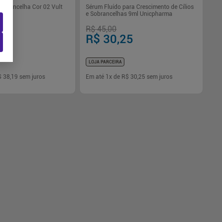
obrancelha Cor 02 Vult
Sérum Fluído para Crescimento de Cílios
e Sobrancelhas 9ml Unicpharma
R$ 45,00
19
R$ 30,25
LOJA PARCEIRA
$ 38,19
sem juros
Em até
1
x de
R$ 30,25
sem juros
-
+
1
Comprar
Comprar