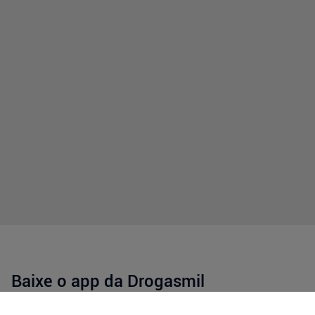
Baixe o app da Drogasmil
Tenha mais praticidade para fazer suas