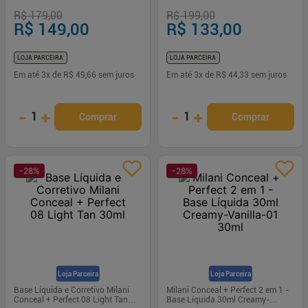
R$ 179,00
R$ 199,00
R$ 149,00
R$ 133,00
LOJA PARCEIRA
LOJA PARCEIRA
Em até
3
x de
R$ 49,66
sem juros
Em até
3
x de
R$ 44,33
sem juros
-
+
-
+
1
1
Comprar
Comprar
-
28
%
-
28
%
Loja Parceira
Loja Parceira
Base Líquida e Corretivo Milani
Milani Conceal + Perfect 2 em 1 -
Conceal + Perfect 08 Light Tan
Base Líquida 30ml Creamy-