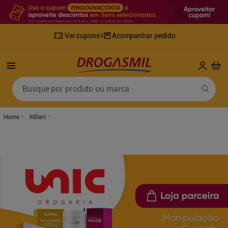
Ver cupons
Acompanhar pedido
Termos mais buscados
Busque por produto ou marca
1
º
fralda
6
º
desodorante
2
º
lenco umedecido
7
º
sabonete líquido
Milani
3
º
retinol
8
º
tylenol
4
º
fralda geriatrica
9
º
fralda xg
5
º
mounjaro
10
º
shampoo