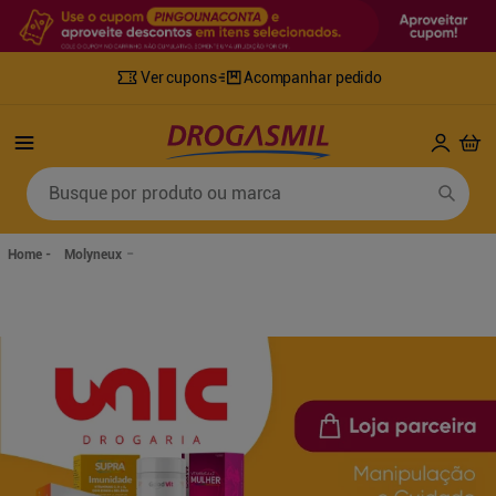
Ver cupons
Acompanhar pedido
Termos mais buscados
Busque por produto ou marca
1
º
fralda
6
º
desodorante
2
º
lenco umedecido
7
º
sabonete líquido
Molyneux
3
º
retinol
8
º
tylenol
4
º
mounjaro
9
º
fralda xg
5
º
fralda geriatrica
10
º
shampoo