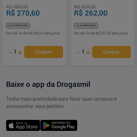
Toilette 100ml
R$ 380,00
R$ 329,00
R$ 270,60
R$ 262,00
LOJA PARCEIRA
LOJA PARCEIRA
Em até
3
x de
R$ 90,20
sem juros
Em até
3
x de
R$ 87,33
sem juros
-
+
-
+
1
1
Comprar
Comprar
Baixe o app da Drogasmil
Tenha mais praticidade para fazer suas compras e
acompanhar seus pedidos