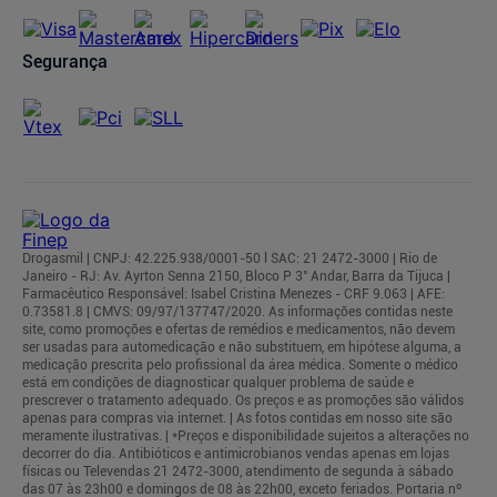
Segurança
Drogasmil | CNPJ: 42.225.938/0001-50 l SAC: 21 2472-3000 | Rio de
Janeiro - RJ: Av. Ayrton Senna 2150, Bloco P 3° Andar, Barra da Tijuca |
Farmacêutico Responsável: Isabel Cristina Menezes - CRF 9.063 | AFE:
0.73581.8 | CMVS: 09/97/137747/2020. As informações contidas neste
site, como promoções e ofertas de remédios e medicamentos, não devem
ser usadas para automedicação e não substituem, em hipótese alguma, a
medicação prescrita pelo profissional da área médica. Somente o médico
está em condições de diagnosticar qualquer problema de saúde e
prescrever o tratamento adequado. Os preços e as promoções são válidos
apenas para compras via internet. | As fotos contidas em nosso site são
meramente ilustrativas. | *Preços e disponibilidade sujeitos a alterações no
decorrer do dia. Antibióticos e antimicrobianos vendas apenas em lojas
físicas ou Televendas 21 2472-3000, atendimento de segunda à sábado
das 07 às 23h00 e domingos de 08 às 22h00, exceto feriados. Portaria nº