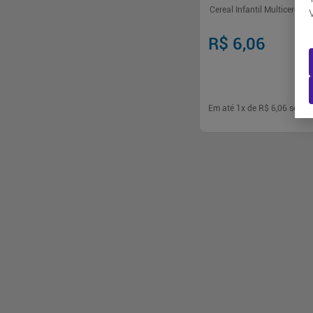
Cereal Infantil Multicereai
R$ 6,06
Em até
1
x de
R$ 6,06
sem ju
-
+
1
Comp