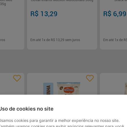
ilon Meu
Cereal Infantil Mucilon Multicereais 360g
Snack M
 35g
R$ 13,29
R$ 6,99
ros
Em até
1
x de
R$ 13,29
sem juros
Em até
1
x de
R
-
+
-
+
1
1
rar
Comprar
Uso de cookies no site
Usamos cookies para garantir a melhor experiência no nosso site.
Também usamos cookies para exibir anúncios relevantes para você.