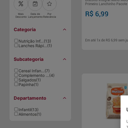
Biscoito Integral Milho Muc
Primeiro Lanchinho Pacote
R$ 6,99
Mais
Data de
Por
Desconto
Lançamento
Relevância
Categoria
Em até
1
x de
R$ 6,99
sem ju
Nutrição Inf...
(
13
)
Lanches Rápi...
(
1
)
-
+
1
Comp
Subcategoria
Cereal Infan...
(
7
)
Complemento ...
(
4
)
Salgados
(
1
)
Papinha
(
1
)
Departamento
Infantil
(
13
)
Alimentos
(
1
)