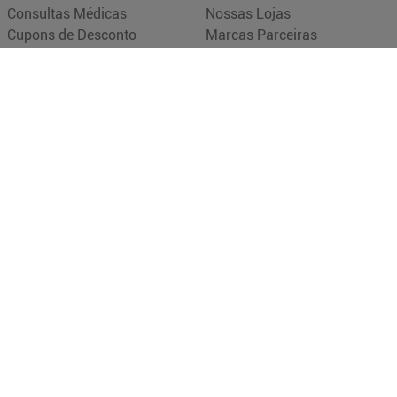
Consultas Médicas
Nossas Lojas
Cupons de Desconto
Marcas Parceiras
Sou + Saúde
Trabalhe Conosco
Drogasmil Plus
Quem Somos
Farmácia Popular
Relação com Investidores
Descontos de laboratórios
Política de Privacidade
Dermaclub
Canal de Denúncias
Oferta de Imóveis
SAC
(21) 2472-3000
sac@drogasmil
Nossas Redes
Pagamento