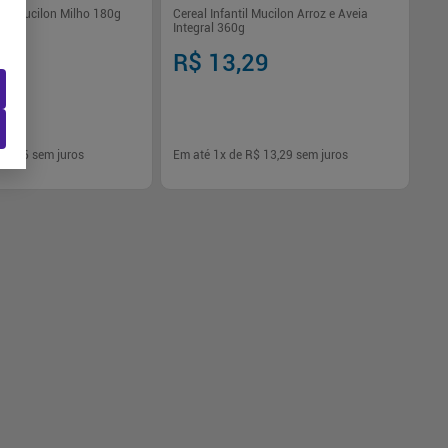
ntil Mucilon Milho 180g
Cereal Infantil Mucilon Arroz e Aveia
Integral 360g
R$ 13,29
$ 6,06
sem juros
Em até
1
x de
R$ 13,29
sem juros
-
+
1
Comprar
Comprar