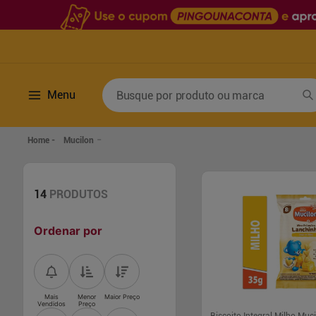
Busque por produto ou marca
Menu
Termos mais buscados
Mucilon
1
º
fralda
6
º
desodorante
2
º
lenco umedecido
7
º
sabonete líquido
14
PRODUTOS
3
º
retinol
8
º
tylenol
Ordenar por
4
º
mounjaro
9
º
fralda xg
5
º
fralda geriatrica
10
º
shampoo
Mais
Menor
Maior Preço
Vendidos
Preço