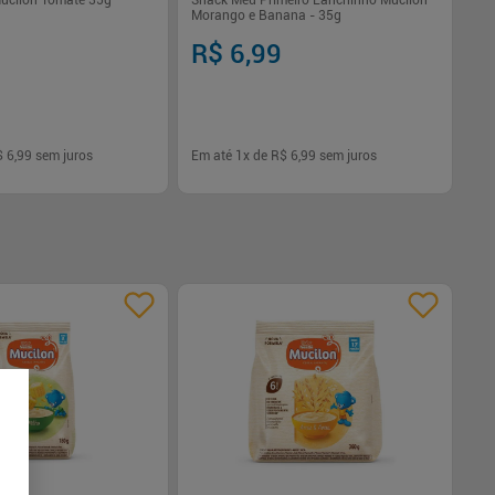
ucilon Tomate 35g
Snack Meu Primeiro Lanchinho Mucilon
Morango e Banana - 35g
R$ 6,99
$ 6,99
sem juros
Em até
1
x de
R$ 6,99
sem juros
-
+
1
Comprar
Comprar