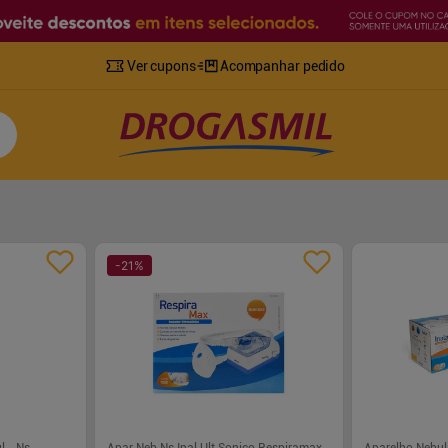
Ver cupons
Acompanhar pedido
-
21
%