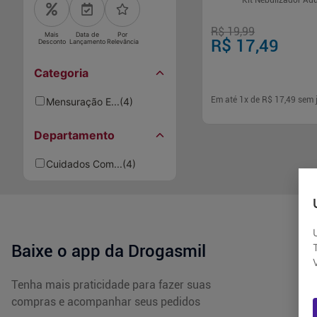
Kit Nebulizador Adu
R$ 19,99
Mais
Data de
Por
R$ 17,49
Desconto
Lançamento
Relevância
Categoria
Em até
1
x de
R$ 17,49
sem 
Mensuração E...
(
4
)
Departamento
-
+
1
Comp
Cuidados Com...
(
4
)
Baixe o app da Drogasmil
Tenha mais praticidade para fazer suas
compras e acompanhar seus pedidos