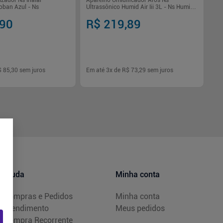
izador Ns Inalar
Aparelho Umidificador Aros Ns
oban Azul - Ns
Ultrassônico Humid Air Iii 3L - Ns Humid
Air
,90
R$ 219,89
$ 85,30
sem juros
Em até
3
x de
R$ 73,29
sem juros
-
+
1
Comprar
Comprar
Ajuda
Minha conta
Compras e Pedidos
Minha conta
Atendimento
Meus pedidos
Compra Recorrente