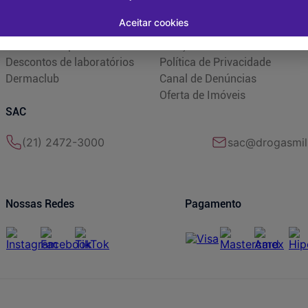
Sou + Saúde
Trabalhe Conosco
Aceitar cookies
Drogasmil Plus
Quem Somos
Farmácia Popular
Relação com Investidores
Descontos de laboratórios
Política de Privacidade
Dermaclub
Canal de Denúncias
Oferta de Imóveis
SAC
(21) 2472-3000
sac@drogasmil
Nossas Redes
Pagamento