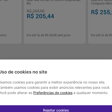
l - Ns
Apar Neb Ns Inal Ult Sonico Respiramax
Aparelho Nebul
Biv
Compacto Micr
R$ 259,90
R$ 255
R$ 205,44
juros
Em até
3
x de
R$ 68,48
sem juros
Em até
3
x de
R
-
+
-
+
1
1
rar
Comprar
Uso de cookies no site
Usamos cookies para garantir a melhor experiência no nosso site.
Também usamos cookies para exibir anúncios relevantes para você.
Programas e Serviços
Institucional
Você pode alterar as
Preferências de cookies
a qualquer momento.
Serviços Farmacêuticos
Blog Drogasmil
Consultas Médicas
Nossas Lojas
Rejeitar cookies
Cupons de Desconto
Marcas Parceiras