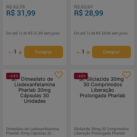
Pharlab
R$ 52,76
R$ 52,67
R$ 31,99
R$ 28,99
Em até
1
x de
R$ 31,99
sem juros
Em até
1
x de
R$ 28,99
sem juros
-
+
-
+
1
1
Comprar
Comprar
-
44
%
-
46
%
Dimesilato de Lisdexanfetamina
Gliclazida 30mg 30 Comprimidos
Pharlab 30mg Cápsulas 30
Liberação Prolongada Pharlab