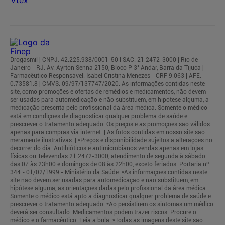
Drogasmil | CNPJ: 42.225.938/0001-50 l SAC: 21 2472-3000 | Rio de
Janeiro - RJ: Av. Ayrton Senna 2150, Bloco P 3° Andar, Barra da Tijuca |
Farmacêutico Responsável: Isabel Cristina Menezes - CRF 9.063 | AFE:
0.73581.8 | CMVS: 09/97/137747/2020. As informações contidas neste
site, como promoções e ofertas de remédios e medicamentos, não devem
ser usadas para automedicação e não substituem, em hipótese alguma, a
medicação prescrita pelo profissional da área médica. Somente o médico
está em condições de diagnosticar qualquer problema de saúde e
prescrever o tratamento adequado. Os preços e as promoções são válidos
apenas para compras via internet. | As fotos contidas em nosso site são
meramente ilustrativas. | *Preços e disponibilidade sujeitos a alterações no
decorrer do dia. Antibióticos e antimicrobianos vendas apenas em lojas
físicas ou Televendas 21 2472-3000, atendimento de segunda à sábado
das 07 às 23h00 e domingos de 08 às 22h00, exceto feriados. Portaria nº
344 - 01/02/1999 - Ministério da Saúde. *As informações contidas neste
site não devem ser usadas para automedicação e não substituem, em
hipótese alguma, as orientações dadas pelo profissional da área médica.
Somente o médico está apto a diagnosticar qualquer problema de saúde e
prescrever o tratamento adequado. *Ao persistirem os sintomas um médico
deverá ser consultado. Medicamentos podem trazer riscos. Procure o
médico e o farmacêutico. Leia a bula. *Todas as imagens deste site são