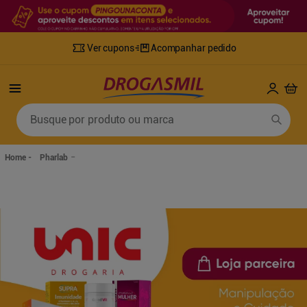
Ver cupons
Acompanhar pedido
Termos mais buscados
Busque por produto ou marca
1
º
fralda
6
º
desodorante
2
º
lenco umedecido
7
º
sabonete líquido
Pharlab
3
º
retinol
8
º
tylenol
4
º
mounjaro
9
º
fralda xg
5
º
fralda geriatrica
10
º
shampoo