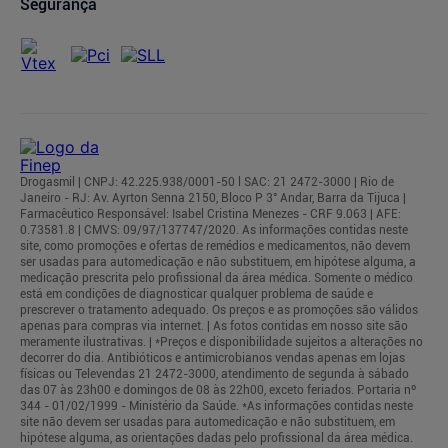
Segurança
Drogasmil | CNPJ: 42.225.938/0001-50 l SAC: 21 2472-3000 | Rio de
Janeiro - RJ: Av. Ayrton Senna 2150, Bloco P 3° Andar, Barra da Tijuca |
Farmacêutico Responsável: Isabel Cristina Menezes - CRF 9.063 | AFE:
0.73581.8 | CMVS: 09/97/137747/2020. As informações contidas neste
site, como promoções e ofertas de remédios e medicamentos, não devem
ser usadas para automedicação e não substituem, em hipótese alguma, a
medicação prescrita pelo profissional da área médica. Somente o médico
está em condições de diagnosticar qualquer problema de saúde e
prescrever o tratamento adequado. Os preços e as promoções são válidos
apenas para compras via internet. | As fotos contidas em nosso site são
meramente ilustrativas. | *Preços e disponibilidade sujeitos a alterações no
decorrer do dia. Antibióticos e antimicrobianos vendas apenas em lojas
físicas ou Televendas 21 2472-3000, atendimento de segunda à sábado
das 07 às 23h00 e domingos de 08 às 22h00, exceto feriados. Portaria nº
344 - 01/02/1999 - Ministério da Saúde. *As informações contidas neste
site não devem ser usadas para automedicação e não substituem, em
hipótese alguma, as orientações dadas pelo profissional da área médica.