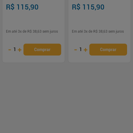
XDefense Ultra-Fluid - 40ml
XDefense Ultra-Fluid - 40ml
R$ 115,90
R$ 115,90
Em até
3
x de
R$ 38,63
sem juros
Em até
3
x de
R$ 38,63
sem juros
-
+
-
+
1
1
Comprar
Comprar