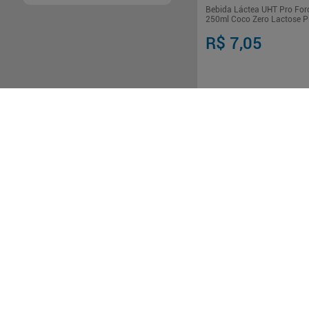
Bebida Láctea UHT Pro For
250ml Coco Zero Lactose P
R$ 7,05
Em até
1
x de
R$ 7,05
sem ju
-
+
1
Comp