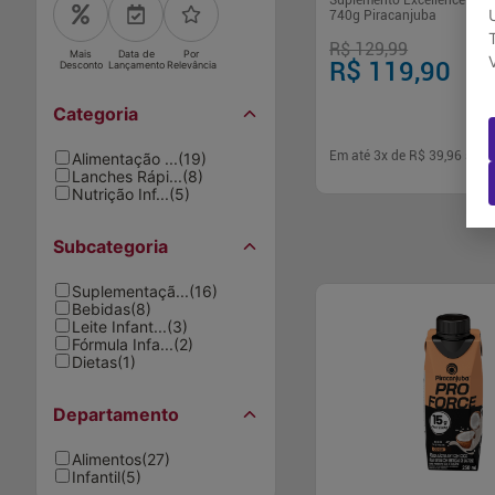
Suplemento Excellence Vita
740g Piracanjuba
R$ 129,99
Mais
Data de
Por
R$ 119,90
Desconto
Lançamento
Relevância
Categoria
Em até
3
x de
R$ 39,96
sem 
Alimentação ...
(
19
)
Lanches Rápi...
(
8
)
Nutrição Inf...
(
5
)
-
+
1
Comp
Subcategoria
Suplementaçã...
(
16
)
Bebidas
(
8
)
Leite Infant...
(
3
)
Fórmula Infa...
(
2
)
Dietas
(
1
)
Departamento
Alimentos
(
27
)
Infantil
(
5
)