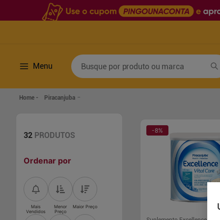
Busque por produto ou marca
Menu
Termos mais buscados
Piracanjuba
1
º
fralda
6
º
desodorante
2
º
lenco umedecido
7
º
sabonete líquido
-
8
%
32
PRODUTOS
3
º
retinol
8
º
tylenol
Ordenar por
4
º
fralda geriatrica
9
º
fralda xg
5
º
mounjaro
10
º
shampoo
Mais
Menor
Maior Preço
Vendidos
Preço