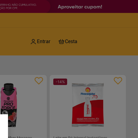
-
14
%