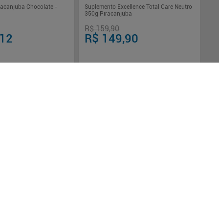
acanjuba Chocolate -
Suplemento Excellence Total Care Neutro
350g Piracanjuba
R$ 159,90
,12
R$ 149,90
$ 39,70
sem juros
Em até
3
x de
R$ 49,96
sem juros
-
+
1
Comprar
Comprar