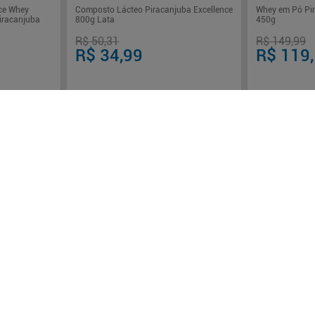
ce Whey
Composto Lácteo Piracanjuba Excellence
Whey em Pó Pir
iracanjuba
800g Lata
450g
R$ 50,31
R$ 149,99
R$ 34,99
R$ 119
ros
Em até
1
x de
R$ 34,99
sem juros
Em até
3
x de
R
-
+
-
+
1
1
rar
Comprar