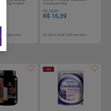
 UHT Whey Morango
Leite em Pó Integral Instantâneo
tose 15g Proteína
Piracanjuba 400g
R$ 18,99
R$ 16,39
$ 7,05
sem juros
Em até
1
x de
R$ 16,39
sem juros
-
+
1
Comprar
Comprar
-
6
%