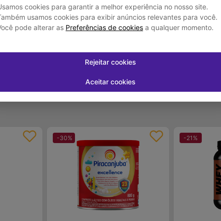
l Care Neutro
Bebida Láctea UHT Pro Force Whey
Bebida Láctea
Usamos cookies para garantir a melhor experiência no nosso site.
250ml Chocolate Zero Lactose
250ml Zero Lac
Piracanjuba
Piracanjuba
Também usamos cookies para exibir anúncios relevantes para você.
R$ 7,05
R$ 7,05
Você pode alterar as
Preferências de cookies
a qualquer momento.
Rejeitar cookies
juros
Em até
1
x de
R$ 7,05
sem juros
Em até
1
x de
R
Aceitar cookies
-
+
-
+
1
1
rar
Comprar
-
30
%
-
21
%