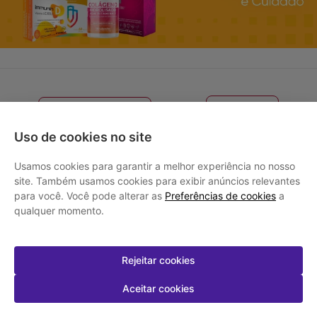
FILTRAR
ORDENAR POR
Uso de cookies no site
Usamos cookies para garantir a melhor experiência no nosso
-
45
%
site. Também usamos cookies para exibir anúncios relevantes
para você. Você pode alterar as
Preferências de cookies
a
qualquer momento.
Rejeitar cookies
Aceitar cookies
Snif Air Lavagem Nasal Infantil
9mg Pó para Solução - 15