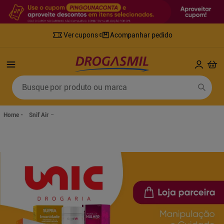
Ver cupons
Acompanhar pedido
Termos mais buscados
Busque por produto ou marca
1
º
fralda
6
º
desodorante
2
º
lenco umedecido
7
º
sabonete líquido
Snif Air
3
º
retinol
8
º
tylenol
4
º
fralda geriatrica
9
º
fralda xg
5
º
mounjaro
10
º
shampoo