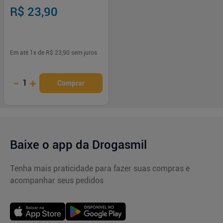
R$ 23,90
Em até
1
x de
R$ 23,90
sem juros
-
+
1
Comprar
Baixe o app da Drogasmil
Tenha mais praticidade para fazer suas compras e
acompanhar seus pedidos