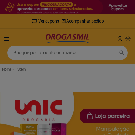
Ver cupons
Acompanhar pedido
Termos mais buscados
Busque por produto ou marca
1
º
fralda
6
º
desodorante
2
º
lenco umedecido
7
º
sabonete líquido
Stem
3
º
retinol
8
º
tylenol
4
º
mounjaro
9
º
fralda xg
5
º
fralda geriatrica
10
º
shampoo