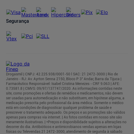
Segurança
Drogasmil | CNPJ: 42.225.938/0001-50 l SAC: 21 2472-3000 | Rio de
Janeiro - RJ: Av. Ayrton Senna 2150, Bloco P 3° Andar, Barra da Tijuca |
Farmacêutico Responsável: Isabel Cristina Menezes - CRF 9.063 | AFE:
0.73581.8 | CMVS: 09/97/137747/2020. As informações contidas neste
site, como promoções e ofertas de remédios e medicamentos, não devem
ser usadas para automedicação e não substituem, em hipótese alguma, a
medicação prescrita pelo profissional da área médica. Somente o médico
está em condições de diagnosticar qualquer problema de saúde e
prescrever o tratamento adequado. Os preços e as promoções são válidos
apenas para compras via internet. | As fotos contidas em nosso site são
meramente ilustrativas. | *Preços e disponibilidade sujeitos a alterações no
decorrer do dia. Antibióticos e antimicrobianos vendas apenas em lojas
físicas ou Televendas 21 2472-3000, atendimento de segunda à sábado