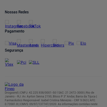
Política de Privacidade
Trocas e Devoluções
Oferta de Imóveis
Dermaclub
Compra Recorrente
Nossas Redes
Regulamentos
Pagamento
Segurança
Drogasmil | CNPJ: 42.225.938/0001-50 l SAC: 21 2472-3000 | Rio de
Janeiro - RJ: Av. Ayrton Senna 2150, Bloco P 3° Andar, Barra da Tijuca |
Farmacêutico Responsável: Isabel Cristina Menezes - CRF 9.063 | AFE:
0.73581.8 | CMVS: 09/97/137747/2020. As informações contidas neste