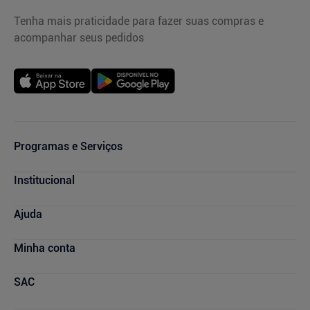
Tenha mais praticidade para fazer suas compras e
acompanhar seus pedidos
Programas e Serviços
Cupons de Desconto
Institucional
Serviços Farmacêuticos
Consultas Médicas
Blog Drogasmil
Ajuda
Sou + Saúde
Nossas Lojas
Drogasmil Plus
Marcas Parceiras
Dúvidas Frequentes
Minha conta
Farmácia Popular
Trabalhe Conosco
Cancelamento de Compras
Descontos de laboratórios
Quem Somos
Condições de Pagamento
Minha conta
SAC
Relação com Investidores
Prazos de Entrega
Meus pedidos