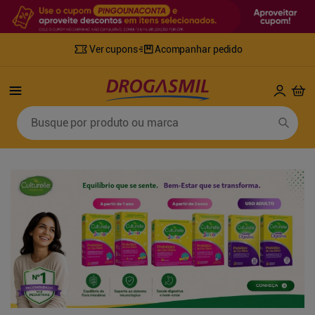
Ver cupons
Acompanhar pedido
Termos mais buscados
Busque por produto ou marca
1
º
fralda
6
º
desodorante
2
º
lenco umedecido
7
º
sabonete líquido
3
º
retinol
8
º
tylenol
4
º
mounjaro
9
º
fralda xg
5
º
fralda geriatrica
10
º
shampoo