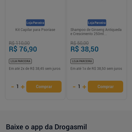
Loja Parceira
Loja Parceira
Kit Capilar para Psoríase
Shampoo de Ginseng Antiqueda
e Crescimento 250ml
Unicpharma
R$ 110,00
R$ 50,00
R$ 76,90
R$ 38,50
LOJA PARCEIRA
LOJA PARCEIRA
Em até
2
x de
R$ 38,45
sem juros
Em até
1
x de
R$ 38,50
sem juros
-
+
-
+
1
1
Comprar
Comprar
Baixe o app da Drogasmil