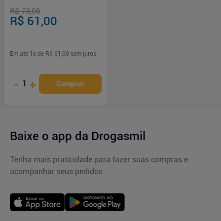
Sublinguais
R$ 73,05
R$ 61,00
Em até
1
x de
R$ 61,00
sem juros
-
+
1
Comprar
Baixe o app da Drogasmil
Tenha mais praticidade para fazer suas compras e
acompanhar seus pedidos