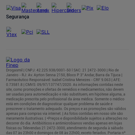
Segurança
Drogasmil | CNPJ: 42.225.938/0001-50 l SAC: 21 2472-3000 | Rio de
Janeiro - RJ: Av. Ayrton Senna 2150, Bloco P 3° Andar, Barra da Tijuca |
Farmacêutico Responsável: Isabel Cristina Menezes - CRF 9.063 | AFE:
0.73581.8 | CMVS: 09/97/137747/2020. As informações contidas neste
site, como promoções e ofertas de remédios e medicamentos, não devem
ser usadas para automedicação e não substituem, em hipótese alguma, a
medicação prescrita pelo profissional da área médica. Somente o médico
está em condições de diagnosticar qualquer problema de saúde e
prescrever o tratamento adequado. Os preços e as promoções são válidos
apenas para compras via internet. | As fotos contidas em nosso site são
meramente ilustrativas. | *Preços e disponibilidade sujeitos a alterações no
decorrer do dia. Antibióticos e antimicrobianos vendas apenas em lojas
físicas ou Televendas 21 2472-3000, atendimento de segunda à sábado
das 07 às 23h00 e domingos de 08 às 22h00, exceto feriados. Portaria nº