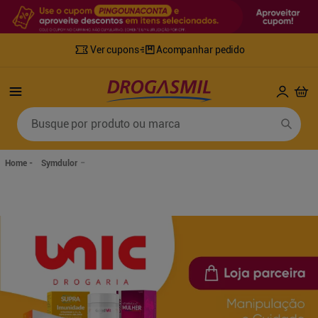
Ver cupons
Acompanhar pedido
Termos mais buscados
Busque por produto ou marca
1
º
fralda
6
º
desodorante
2
º
lenco umedecido
7
º
sabonete líquido
Symdulor
3
º
retinol
8
º
tylenol
4
º
fralda geriatrica
9
º
fralda xg
5
º
mounjaro
10
º
shampoo