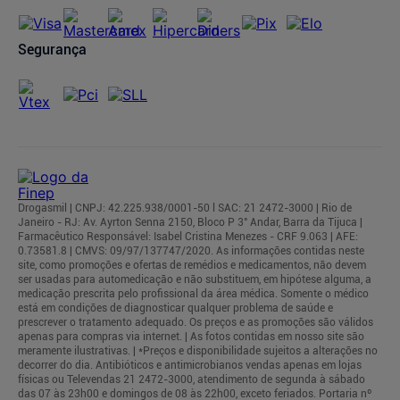
Segurança
Drogasmil | CNPJ: 42.225.938/0001-50 l SAC: 21 2472-3000 | Rio de
Janeiro - RJ: Av. Ayrton Senna 2150, Bloco P 3° Andar, Barra da Tijuca |
Farmacêutico Responsável: Isabel Cristina Menezes - CRF 9.063 | AFE:
0.73581.8 | CMVS: 09/97/137747/2020. As informações contidas neste
site, como promoções e ofertas de remédios e medicamentos, não devem
ser usadas para automedicação e não substituem, em hipótese alguma, a
medicação prescrita pelo profissional da área médica. Somente o médico
está em condições de diagnosticar qualquer problema de saúde e
prescrever o tratamento adequado. Os preços e as promoções são válidos
apenas para compras via internet. | As fotos contidas em nosso site são
meramente ilustrativas. | *Preços e disponibilidade sujeitos a alterações no
decorrer do dia. Antibióticos e antimicrobianos vendas apenas em lojas
físicas ou Televendas 21 2472-3000, atendimento de segunda à sábado
das 07 às 23h00 e domingos de 08 às 22h00, exceto feriados. Portaria nº