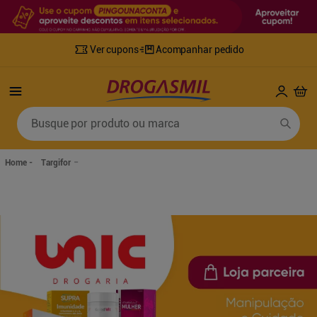
Ver cupons
Acompanhar pedido
Termos mais buscados
Busque por produto ou marca
1
º
fralda
6
º
mounjaro
2
º
lenco umedecido
7
º
sabonete líquido
Targifor
3
º
retinol
8
º
tylenol
4
º
fralda geriatrica
9
º
fralda xg
5
º
desodorante
10
º
shampoo