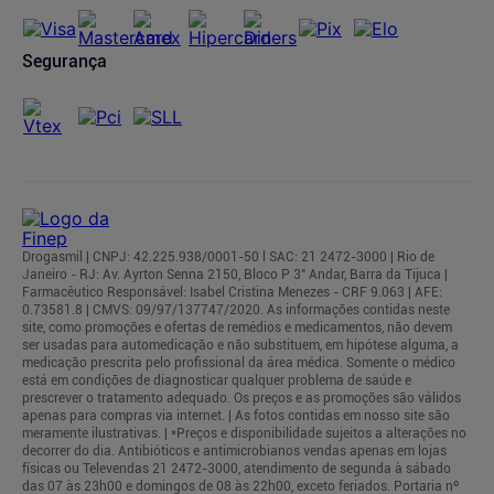
Segurança
Drogasmil | CNPJ: 42.225.938/0001-50 l SAC: 21 2472-3000 | Rio de
Janeiro - RJ: Av. Ayrton Senna 2150, Bloco P 3° Andar, Barra da Tijuca |
Farmacêutico Responsável: Isabel Cristina Menezes - CRF 9.063 | AFE:
0.73581.8 | CMVS: 09/97/137747/2020. As informações contidas neste
site, como promoções e ofertas de remédios e medicamentos, não devem
ser usadas para automedicação e não substituem, em hipótese alguma, a
medicação prescrita pelo profissional da área médica. Somente o médico
está em condições de diagnosticar qualquer problema de saúde e
prescrever o tratamento adequado. Os preços e as promoções são válidos
apenas para compras via internet. | As fotos contidas em nosso site são
meramente ilustrativas. | *Preços e disponibilidade sujeitos a alterações no
decorrer do dia. Antibióticos e antimicrobianos vendas apenas em lojas
físicas ou Televendas 21 2472-3000, atendimento de segunda à sábado
das 07 às 23h00 e domingos de 08 às 22h00, exceto feriados. Portaria nº