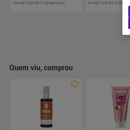
Em até
1
x de
R$ 11,39
sem juros
Em até
1
x de
R$ 22,49
sem
-
+
-
+
1
1
Comprar
Com
Quem viu, comprou