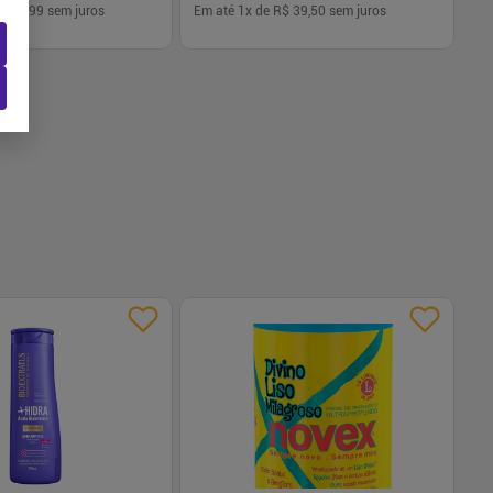
$ 59,99
sem juros
Em até
1
x de
R$ 39,50
sem juros
Em
-
+
1
Comprar
Comprar