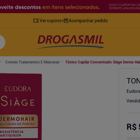
Ver cupons
Acompanhar pedido
Cremes Tratamentos E Máscaras
Tônico Capilar Concentrado Siàge Dermo Hai
TON
Eudora
Vendid
R$ 