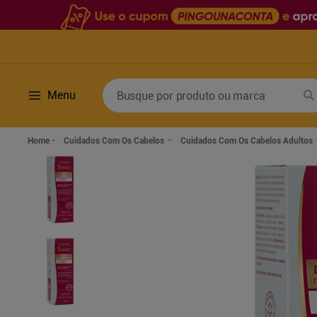
Busque por produto ou marca
Menu
Termos mais buscados
Cuidados Com Os Cabelos
Cuidados Com Os Cabelos Adultos
1
º
fralda
6
º
desodorante
2
º
lenco umedecido
7
º
sabonete líquido
3
º
retinol
8
º
tylenol
4
º
mounjaro
9
º
fralda xg
5
º
fralda geriatrica
10
º
shampoo