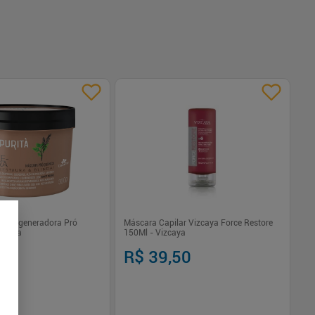
ar Regeneradora Pró
Máscara Capilar Vizcaya Force Restore
Ki
Purita
150Ml - Vizcaya
3U
99
R$ 39,50
R