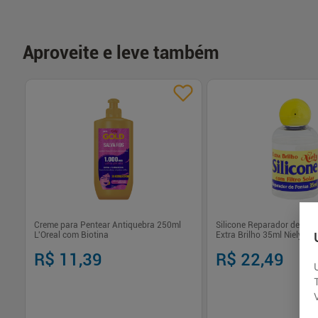
Aproveite e leve também
Creme para Pentear Antiquebra 250ml
Silicone Reparador de Pon
L'Oreal com Biotina
Extra Brilho 35ml Niely
R$ 11,39
R$ 22,49