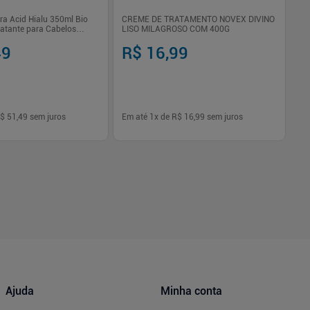
a Acid Hialu 350ml Bio
CREME DE TRATAMENTO NOVEX DIVINO
Ti
ratante para Cabelos
LISO MILAGROSO COM 400G
Cl
49
R$ 16,99
R
$ 51,49
sem juros
Em até
1
x de
R$ 16,99
sem juros
Em
-
+
1
Comprar
Comprar
Ajuda
Minha conta