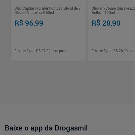
ça
Óleo Capilar Hidratei Nutrição Blend de 7
Óleo em Creme DaBelle Ex
Óleos e Vitamina E 60ml
Brilho - 190ml
R$ 96,99
R$ 28,90
Em até
3
x de
R$ 32,33
sem juros
Em até
1
x de
R$ 28,90
sem
-
+
-
+
1
1
Comprar
Com
Baixe o app da Drogasmil