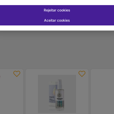
 juros
Em até
1
x de
R$ 30,99
sem juros
Em até
1
x de
R
Rejeitar cookies
-
+
-
+
1
1
prar
Comprar
Aceitar cookies