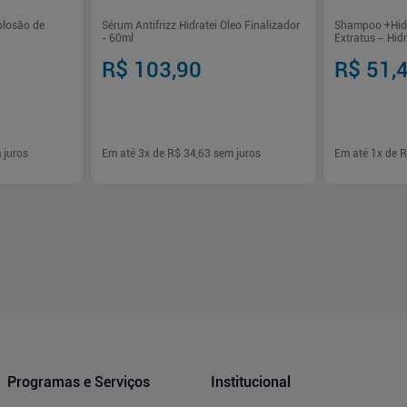
plosão de
Sérum Antifrizz Hidratei Óleo Finalizador
Shampoo +Hidr
- 60ml
Extratus – Hid
Ressecados
R$ 103,90
R$ 51,
 juros
Em até
3
x de
R$ 34,63
sem juros
Em até
1
x de
R
-
+
-
+
1
1
prar
Comprar
Programas e Serviços
Institucional