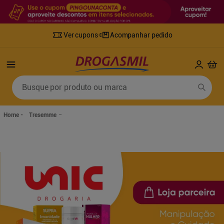
Ver cupons
Acompanhar pedido
Termos mais buscados
Busque por produto ou marca
1
º
fralda
6
º
desodorante
2
º
lenco umedecido
7
º
sabonete líquido
Tresemme
3
º
retinol
8
º
tylenol
4
º
mounjaro
9
º
fralda xg
5
º
fralda geriatrica
10
º
shampoo