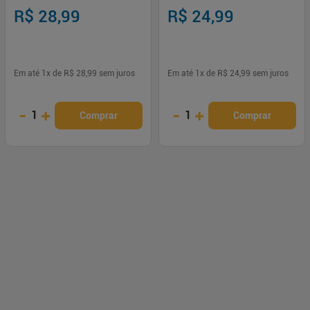
350ml+175ml Tresemmé
R$ 28,99
R$ 24,99
Em até
1
x de
R$ 28,99
sem juros
Em até
1
x de
R$ 24,99
sem juros
-
+
-
+
1
1
Comprar
Comprar