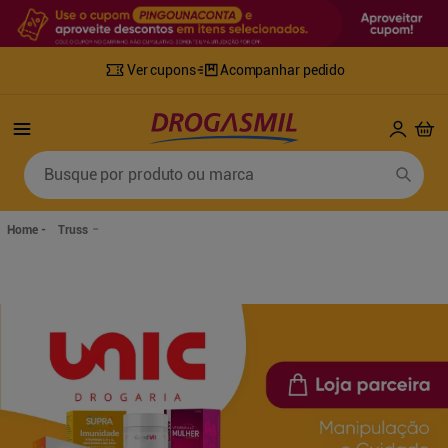
Ver cupons
Acompanhar pedido
Termos mais buscados
Busque por produto ou marca
1
º
fralda
6
º
desodorante
2
º
lenco umedecido
7
º
sabonete líquido
Truss
3
º
retinol
8
º
tylenol
4
º
fralda geriatrica
9
º
fralda xg
5
º
mounjaro
10
º
shampoo