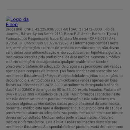
Drogasmil | CNPJ: 42.225.938/0001-50 l SAC: 21 2472-3000 | Rio de
Janeiro - RJ: Av. Ayrton Senna 2150, Bloco P 3° Andar, Barra da Tijuca |
Farmacêutico Responsável: Isabel Cristina Menezes - CRF 9.063 | AFE:
0.73581.8 | CMVS: 09/97/137747/2020. As informações contidas neste
site, como promoções e ofertas de remédios e medicamentos, não devem
ser usadas para automedicação e não substituem, em hipótese alguma, a
medicação prescrita pelo profissional da área médica. Somente o médico
está em condições de diagnosticar qualquer problema de saúde e
prescrever o tratamento adequado. Os preços e as promoções são válidos
apenas para compras via internet. | As fotos contidas em nosso site são
meramente ilustrativas. | *Preços e disponibilidade sujeitos a alterações no
decorrer do dia. Antibióticos e antimicrobianos vendas apenas em lojas
físicas ou Televendas 21 2472-3000, atendimento de segunda à sábado
das 07 às 23h00 e domingos de 08 às 22h00, exceto feriados. Portaria nº
344 - 01/02/1999 - Ministério da Saúde. *As informações contidas neste
site não devem ser usadas para automedicação e não substituem, em
hipótese alguma, as orientações dadas pelo profissional da área médica.
Somente o médico está apto a diagnosticar qualquer problema de saúde e
prescrever o tratamento adequado. *Ao persistirem os sintomas um médico
deverá ser consultado. Medicamentos podem trazer riscos. Procure o
médico e o farmacêutico. Leia a bula. *Todas as imagens deste site são
meramente ilustrativas. A disponibilidade de produtos varia de acordo com