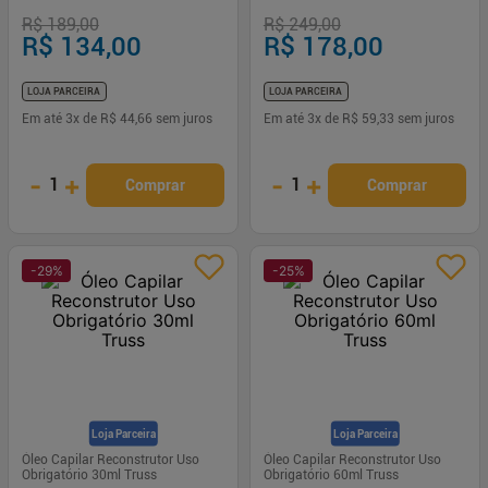
Reconstruction 300ml
Metal 180g
R$ 189,00
R$ 249,00
R$ 134,00
R$ 178,00
LOJA PARCEIRA
LOJA PARCEIRA
Em até
3
x de
R$ 44,66
sem juros
Em até
3
x de
R$ 59,33
sem juros
-
+
-
+
1
1
Comprar
Comprar
-
29
%
-
25
%
Loja Parceira
Loja Parceira
Óleo Capilar Reconstrutor Uso
Óleo Capilar Reconstrutor Uso
Obrigatório 30ml Truss
Obrigatório 60ml Truss