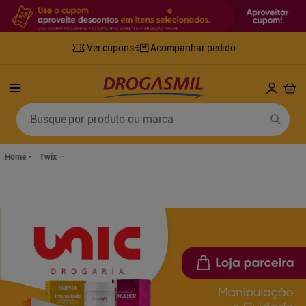
Ver cupons
Acompanhar pedido
Termos mais buscados
Busque por produto ou marca
1
º
fralda
6
º
desodorante
2
º
lenco umedecido
7
º
sabonete líquido
Twix
3
º
retinol
8
º
tylenol
4
º
mounjaro
9
º
fralda xg
5
º
fralda geriatrica
10
º
shampoo