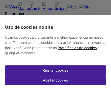
Segurança
Uso de cookies no site
Usamos cookies para garantir a melhor experiência no nosso
site. Também usamos cookies para exibir anúncios relevantes
para você. Você pode alterar as
Preferências de cookies
a
qualquer momento.
Drogasmil | CNPJ: 42.225.938/0001-50 l SAC: 21 2472-3000 | Rio de
Janeiro - RJ: Av. Ayrton Senna 2150, Bloco P 3° Andar, Barra da Tijuca |
Farmacêutico Responsável: Isabel Cristina Menezes - CRF 9.063 | AFE:
0.73581.8 | CMVS: 09/97/137747/2020. As informações contidas neste
Rejeitar cookies
site, como promoções e ofertas de remédios e medicamentos, não devem
ser usadas para automedicação e não substituem, em hipótese alguma, a
Aceitar cookies
medicação prescrita pelo profissional da área médica. Somente o médico
está em condições de diagnosticar qualquer problema de saúde e
prescrever o tratamento adequado. Os preços e as promoções são válidos
apenas para compras via internet. | As fotos contidas em nosso site são
meramente ilustrativas. | *Preços e disponibilidade sujeitos a alterações no
decorrer do dia. Antibióticos e antimicrobianos vendas apenas em lojas
físicas ou Televendas 21 2472-3000, atendimento de segunda à sábado
das 07 às 23h00 e domingos de 08 às 22h00, exceto feriados. Portaria nº