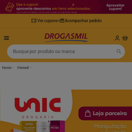
Ver cupons
Acompanhar pedido
Termos mais buscados
Busque por produto ou marca
1
º
fralda
6
º
desodorante
2
º
lenco umedecido
7
º
sabonete líquido
Viemed
3
º
retinol
8
º
tylenol
4
º
mounjaro
9
º
fralda xg
5
º
fralda geriatrica
10
º
shampoo