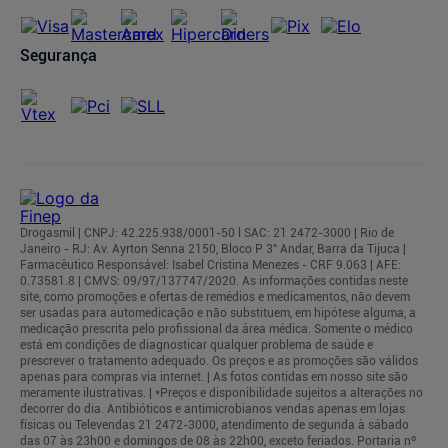
Segurança
Drogasmil | CNPJ: 42.225.938/0001-50 l SAC: 21 2472-3000 | Rio de
Janeiro - RJ: Av. Ayrton Senna 2150, Bloco P 3° Andar, Barra da Tijuca |
Farmacêutico Responsável: Isabel Cristina Menezes - CRF 9.063 | AFE:
0.73581.8 | CMVS: 09/97/137747/2020. As informações contidas neste
site, como promoções e ofertas de remédios e medicamentos, não devem
ser usadas para automedicação e não substituem, em hipótese alguma, a
medicação prescrita pelo profissional da área médica. Somente o médico
está em condições de diagnosticar qualquer problema de saúde e
prescrever o tratamento adequado. Os preços e as promoções são válidos
apenas para compras via internet. | As fotos contidas em nosso site são
meramente ilustrativas. | *Preços e disponibilidade sujeitos a alterações no
decorrer do dia. Antibióticos e antimicrobianos vendas apenas em lojas
físicas ou Televendas 21 2472-3000, atendimento de segunda à sábado
das 07 às 23h00 e domingos de 08 às 22h00, exceto feriados. Portaria nº