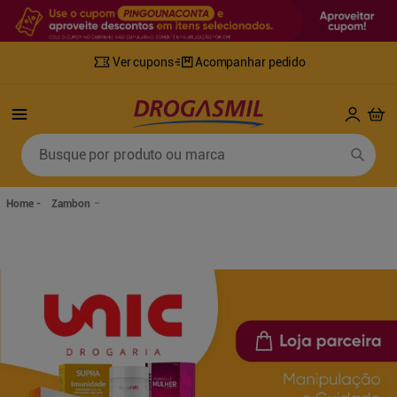
Ver cupons
Acompanhar pedido
Termos mais buscados
Busque por produto ou marca
1
º
fralda
6
º
desodorante
2
º
lenco umedecido
7
º
sabonete líquido
Zambon
3
º
retinol
8
º
tylenol
4
º
fralda geriatrica
9
º
fralda xg
5
º
mounjaro
10
º
shampoo