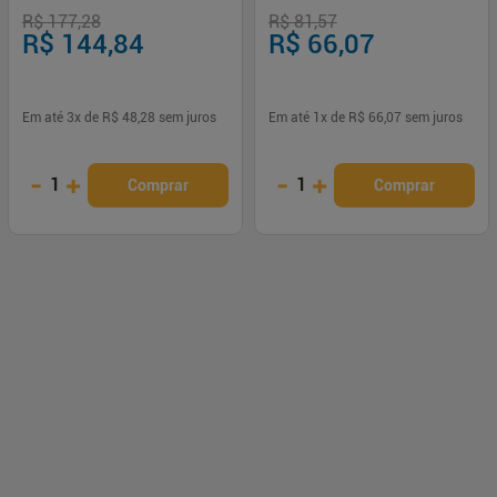
R$ 177,28
R$ 81,57
R$ 144,84
R$ 66,07
Em até
3
x de
R$ 48,28
sem juros
Em até
1
x de
R$ 66,07
sem juros
-
+
-
+
1
1
Comprar
Comprar