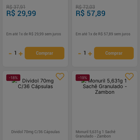
Retenção de Receita
R$ 37,91
R$ 72,03
R$ 29,99
R$ 57,89
Em até
1
x de
R$ 29,99
sem juros
Em até
1
x de
R$ 57,89
sem juros
-
+
-
+
1
1
Comprar
Comprar
-
18
%
-
19
%
Dividol 70mg C/36 Cápsulas
Monuril 5,631g 1 Sachê
Granulado - Zambon