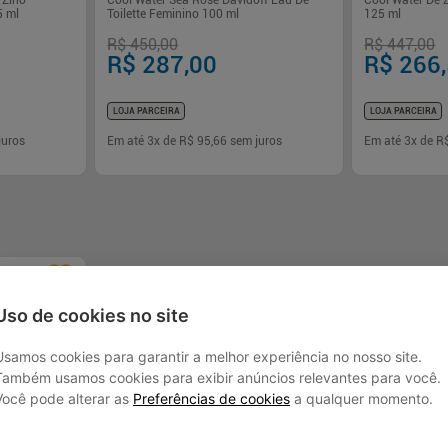
 Zino
Cool Water Sea Rose Davidoff Eau De
Cool Water De 
5 ml
Toilette Feminino 100 ml
125 ml
R$ 450,00
R$ 447,00
R$ 287,00
R$ 266
LOJA PARCEIRA
LOJA PARCEIRA
juros
Em até
3
x de
R$ 95,66
sem juros
Em até
3
x de
R
-
+
-
+
1
1
rar
Comprar
Uso de cookies no site
Usamos cookies para garantir a melhor experiência no nosso site.
Também usamos cookies para exibir anúncios relevantes para você.
Você pode alterar as
Preferências de cookies
a qualquer momento.
!