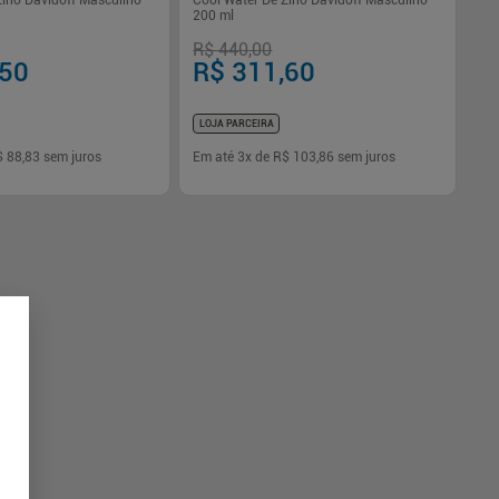
Zino Davidoff Masculino
Cool Water De Zino Davidoff Masculino
200 ml
R$ 440,00
,50
R$ 311,60
LOJA PARCEIRA
$ 88,83
sem juros
Em até
3
x de
R$ 103,86
sem juros
-
+
1
Comprar
Comprar