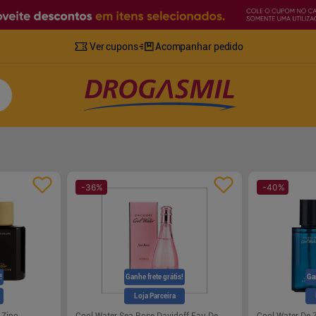
Ver cupons
Acompanhar pedido
-
36
%
-
40
%
!
Ganhe frete grátis!
Ga
Loja Parceira