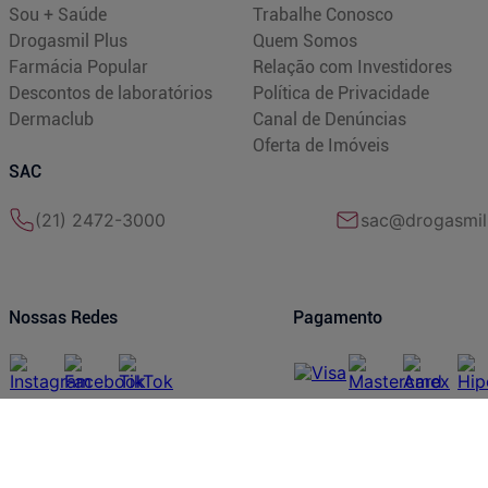
Sou + Saúde
Trabalhe Conosco
Drogasmil Plus
Quem Somos
Farmácia Popular
Relação com Investidores
Descontos de laboratórios
Política de Privacidade
Dermaclub
Canal de Denúncias
Oferta de Imóveis
SAC
(21) 2472-3000
sac@drogasmil
Nossas Redes
Pagamento