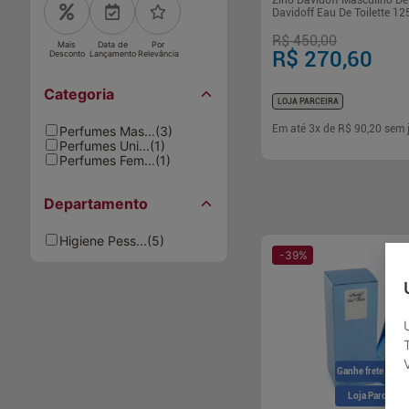
Zino Davidoff Masculino De
Davidoff Eau De Toilette 12
R$ 450,00
Mais
Data de
Por
R$ 270,60
Desconto
Lançamento
Relevância
Categoria
LOJA PARCEIRA
Em até
3
x de
R$ 90,20
sem 
Perfumes Mas...
(
3
)
Perfumes Uni...
(
1
)
Perfumes Fem...
(
1
)
-
+
1
Comp
Departamento
Higiene Pess...
(
5
)
-
39
%
Ganhe frete grátis
Loja Parceira