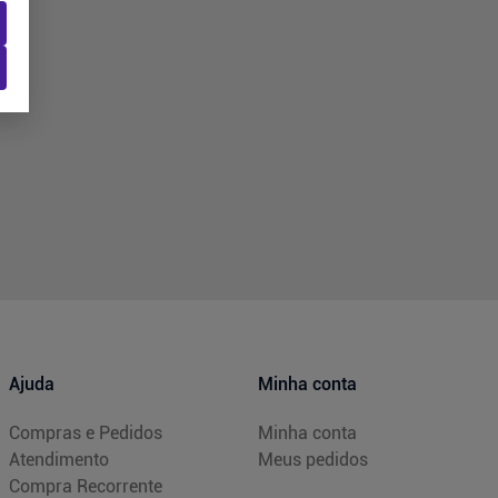
Ajuda
Minha conta
Compras e Pedidos
Minha conta
Atendimento
Meus pedidos
Compra Recorrente