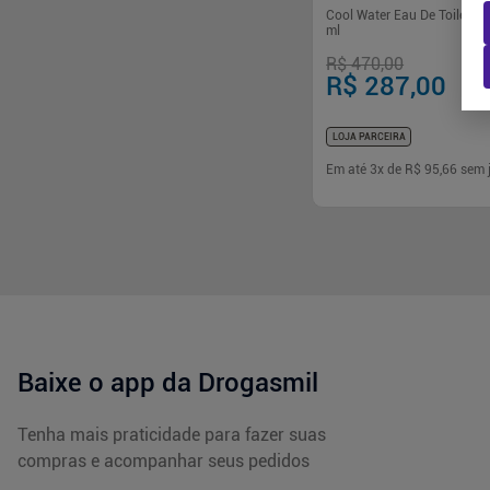
Cool Water Eau De Toilette
ml
R$ 470,00
R$ 287,00
LOJA PARCEIRA
Em até
3
x de
R$ 95,66
sem 
-
+
1
Comp
Baixe o app da Drogasmil
Tenha mais praticidade para fazer suas
compras e acompanhar seus pedidos